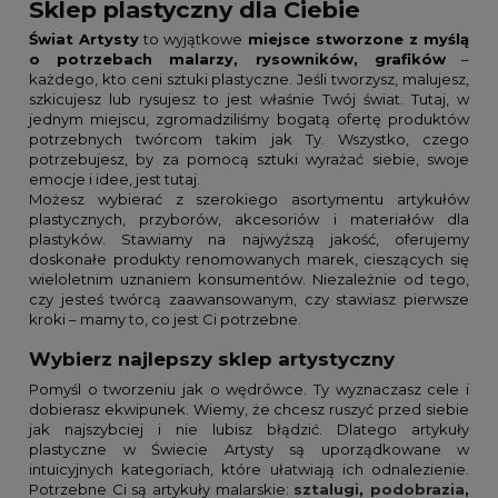
Sklep plastyczny dla Ciebie
Świat Artysty
to wyjątkowe
miejsce stworzone z myślą
o potrzebach malarzy, rysowników, grafików
–
każdego, kto ceni sztuki plastyczne. Jeśli tworzysz, malujesz,
szkicujesz lub rysujesz to jest właśnie Twój świat. Tutaj, w
jednym miejscu, zgromadziliśmy bogatą ofertę produktów
potrzebnych twórcom takim jak Ty. Wszystko, czego
potrzebujesz, by za pomocą sztuki wyrażać siebie, swoje
emocje i idee, jest tutaj.
Możesz wybierać z szerokiego asortymentu artykułów
plastycznych, przyborów, akcesoriów i materiałów dla
plastyków. Stawiamy na najwyższą jakość, oferujemy
doskonałe produkty renomowanych marek, cieszących się
wieloletnim uznaniem konsumentów. Niezależnie od tego,
czy jesteś twórcą zaawansowanym, czy stawiasz pierwsze
kroki – mamy to, co jest Ci potrzebne.
Wybierz najlepszy sklep artystyczny
Pomyśl o tworzeniu jak o wędrówce. Ty wyznaczasz cele i
dobierasz ekwipunek. Wiemy, że chcesz ruszyć przed siebie
jak najszybciej i nie lubisz błądzić. Dlatego artykuły
plastyczne w Świecie Artysty są uporządkowane w
intuicyjnych kategoriach, które ułatwiają ich odnalezienie.
Potrzebne Ci są artykuły malarskie:
sztalugi
,
podobrazia
,