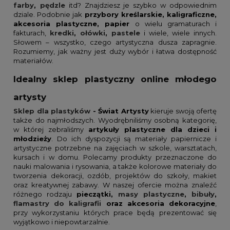
farby
,
pędzle
itd? Znajdziesz je szybko w odpowiednim
dziale. Podobnie jak
przybory kreślarskie, kaligraficzne,
akcesoria plastyczne, papier
o wielu gramaturach i
fakturach,
kredki
,
ołówki
,
pastele
i wiele, wiele innych.
Słowem – wszystko, czego artystyczna dusza zapragnie.
Rozumiemy, jak ważny jest duży wybór i łatwa dostępność
materiałów.
Idealny sklep plastyczny online młodego
artysty
Sklep dla plastyków
- Świat Artysty
kieruje swoją ofertę
także do najmłodszych. Wyodrębniliśmy osobną kategorię,
w której zebraliśmy
artykuły plastyczne dla dzieci i
młodzieży
. Do ich dyspozycji są materiały papiernicze i
artystyczne potrzebne na zajęciach w szkole, warsztatach,
kursach i w domu. Polecamy produkty przeznaczone do
nauki malowania i rysowania, a także kolorowe materiały do
tworzenia dekoracji, ozdób, projektów do szkoły, makiet
oraz kreatywnej zabawy. W naszej ofercie można znaleźć
różnego rodzaju
pieczątki,
masy plastyczne
,
bibuły
,
flamastry do kaligrafii
oraz akcesoria dekoracyjne
,
przy wykorzystaniu których prace będą prezentować się
wyjątkowo i niepowtarzalnie.