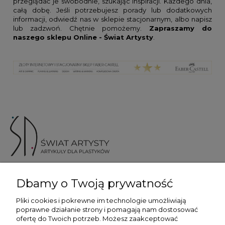
przeglądać je swobodnie, szukając inspiracji. Każdego dnia,
całą dobę. Jeśli potrzebujesz porady lub dodatkowych
informacji, odwiedź nas w sklepie stacjonarnym, albo napisz
lub zadzwoń. Chętnie pomożemy.
Zapraszamy do
naszego sklepu Online - Świat Artysty
.
ul. Skotnicka 175, 30-394 Kraków
Dbamy o Twoją prywatność
Więcej informacji
Pliki cookies i pokrewne im technologie umożliwiają
poprawne działanie strony i pomagają nam dostosować
ofertę do Twoich potrzeb. Możesz zaakceptować