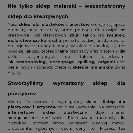
Nie tylko sklep malarski – wszechstronny
sklep dla kreatywnych
Nasz
sklep dla plastyków
i artystów
oferuje najlepsze
produkty oraz materiały, które pomogą Ci rozwijać się
kreatywnie. Od klasycznych sztuk, takich jak
rysunek,
malarstwo czy
kaligrafia
, przez te rzadziej praktykowane,
po najnowsze trendy i mody. W ofercie znajdują się też
wysokiej jakości, profesjonalne przyrządy oraz materiały dla
osób pasjonujących się takimi dziedzinami
jak
scrapbooking
,
decoupage
,
quilling
,
origami
oraz
wiele innych - sprawdź ofertę w
sklepie malarskim
Świat
Artysty.
Stworzyliśmy wymarzony sklep dla
plastyków
Wiemy, że twórcy to wymagający klienci.
Sklep dla
plastyków i artystów
to duże wyzwanie. Na szczęście,
internetowy sklep plastyczny
daje niemal
nieograniczone możliwości. Poszukiwane materiały dla
plastyków możesz łatwo odnaleźć według nazwy,
producenta, wybranych cech, ceny itd. Możesz też